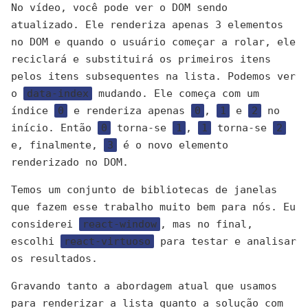
No vídeo, você pode ver o DOM sendo
atualizado. Ele renderiza apenas 3 elementos
no DOM e quando o usuário começar a rolar, ele
reciclará e substituirá os primeiros itens
pelos itens subsequentes na lista. Podemos ver
o
data-index
mudando. Ele começa com um
índice
0
e renderiza apenas
0
,
1
e
2
no
início. Então
0
torna-se
1
,
1
torna-se
2
e, finalmente,
3
é o novo elemento
renderizado no DOM.
Temos um conjunto de bibliotecas de janelas
que fazem esse trabalho muito bem para nós. Eu
considerei
react-window
, mas no final,
escolhi
react-virtuoso
para testar e analisar
os resultados.
Gravando tanto a abordagem atual que usamos
para renderizar a lista quanto a solução com