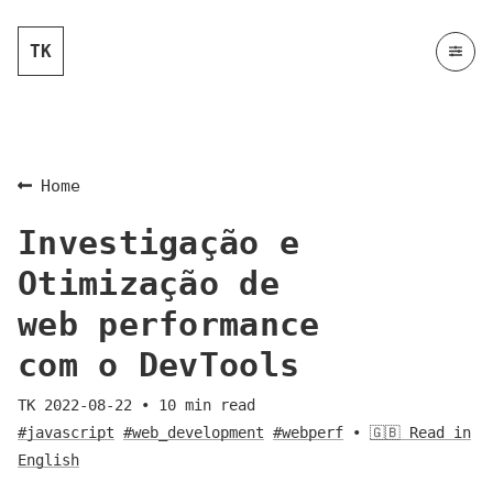
TK
Home
Investigação e
Otimização de
web performance
com o DevTools
TK
2022-08-22
•
10
min read
#javascript
#web_development
#webperf
•
🇬🇧 Read in
English